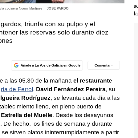
a
 a la cocinera Noemi Martínez.
JOSE PARDO
l
gardos, triunfa con su pulpo y el
ntener las reservas solo durante diez
tones
Añade a La Voz de Galicia en Google
Comentar ·
re a las 05.30 de la mañana
el restaurante
a
ría de Ferrol
.
David Fernández Pereira
, su
lgueira Rodríguez
, se levanta cada día a las
stablecimiento lleno, en pleno puerto de
 Estrella del Muelle
. Desde los desayunos
a. De hecho, los fines de semana y durante
 se sirven platos ininterrumpidamente a partir