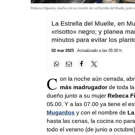
Rebeca Filgueira, dueña con su marido de La Estrella del Muelle, junto
La Estrella del Muelle, en Mu
«risotto» negro; y planea ma
minutos para evitar los plan
02 mar 2025
. Actualizado a las 05:00 h.
C
on la noche aún cerrada, ab
más madrugador
de toda l
dueño junto a su mujer
Rebeca Fi
05.00. Y a las 07.00 ya tiene el e
Mugardos
y con el nombre de
La
hasta las cenas, la cocina no par
todo el verano (de junio a octubre)