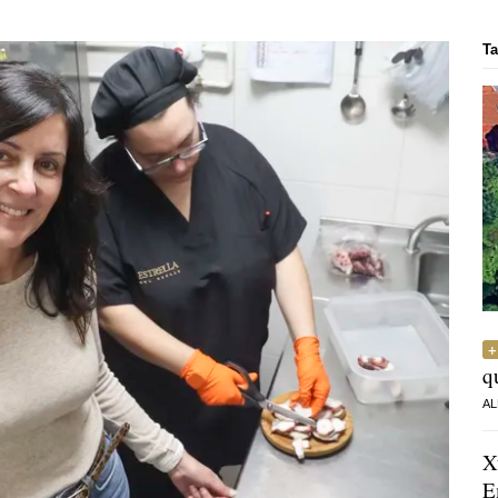
Ta
q
AL
X
E