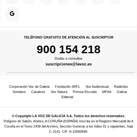
TELÉFONO GRATUITO DE ATENCIÓN AL SUSCRIPTOR
900 154 218
Dudas o consultas
suscripciones@lavoz.es
Corporación Voz de Galicia
Fundación SRFL
Voz Audiovisual
RadioVoz
Sondaxe
Canalvoz
Voz Natura
Prensa-Escuela
MPXA
Galicia
Editorial
© Copyright LA VOZ DE GALICIA S.A. Todos los derechos reservados.
Polígono de Sabón, Arteixo, A CORUÑA (ESPAÑA) Inscrita en el Registro Mercantil de A
Coruña en el Tomo 2438 del Archivo, Sección General, a los folios 91 y siguientes, hoja
C-2141. CIF: A-15000649.