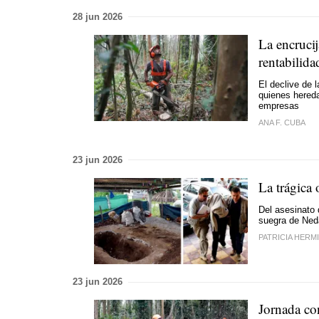
28 jun 2026
La encrucij
rentabilida
El declive de 
quienes hereda
empresas
ANA F. CUBA
23 jun 2026
La trágica 
Del asesinato 
suegra de Ned
PATRICIA HERM
23 jun 2026
Jornada con