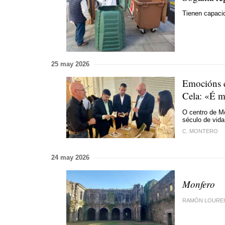
Tienen capacid
25 may 2026
Emocións e
Cela: «É m
O centro de M
século de vida
C. MONTERO
24 may 2026
Monfero
RAMÓN LOURE