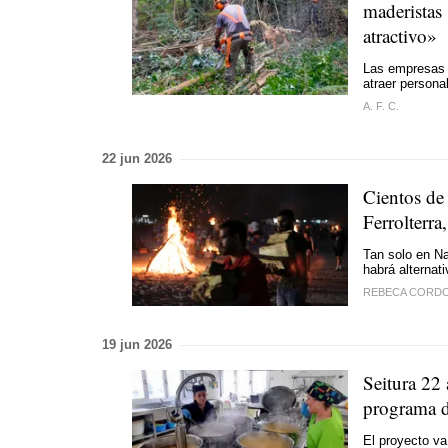
maderistas
atractivo»
Las empresas 
atraer persona
A. F. C.
22 jun 2026
Cientos de
Ferrolterr
Tan solo en Na
habrá alternat
REBECA CORD
19 jun 2026
Seitura 22 
programa d
El proyecto va