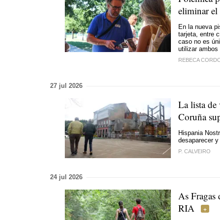
eliminar el
En la nueva pi
tarjeta, entre 
caso no es úni
utilizar ambo
REBECA CORD
27 jul 2026
La lista de
Coruña supe
Hispania Nostr
desaparecer y 
P. CALVEIRO
24 jul 2026
As Fragas 
RIA