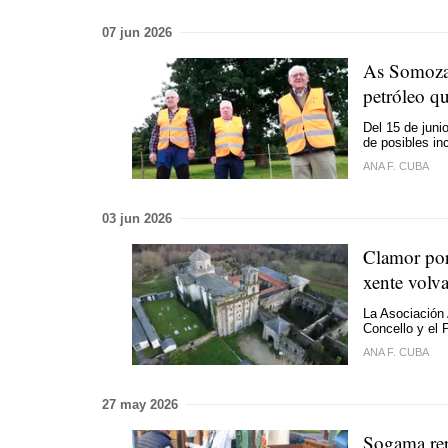
07 jun 2026
As Somozas
petróleo q
Del 15 de junio
de posibles in
ANA F. CUBA
03 jun 2026
Clamor por
xente volv
La Asociación 
Concello y el 
ANA F. CUBA
27 may 2026
Sogama rep