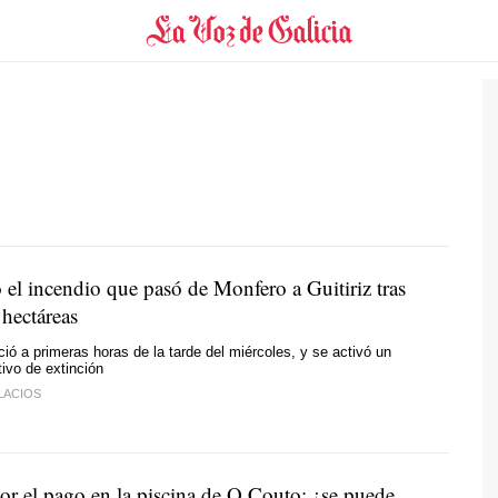
 el incendio que pasó de Monfero a Guitiriz tras
hectáreas
ició a primeras horas de la tarde del miércoles, y se activó un
tivo de extinción
LACIOS
or el pago en la piscina de O Couto: ¿se puede