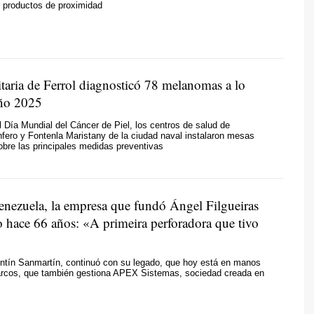
 productos de proximidad
itaria de Ferrol diagnosticó 78 melanomas a lo
año 2025
 Día Mundial del Cáncer de Piel, los centros de salud de
ero y Fontenla Maristany de la ciudad naval instalaron mesas
obre las principales medidas preventivas
nezuela, la empresa que fundó Ángel Filgueiras
 hace 66 años:
«A primeira perforadora que tivo
entín Sanmartín, continuó con su legado, que hoy está en manos
arcos, que también gestiona APEX Sistemas, sociedad creada en