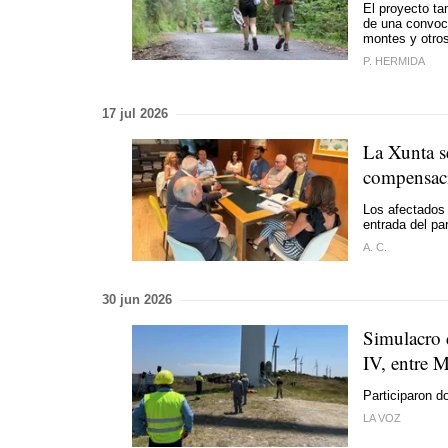
El proyecto ta
de una convoc
montes y otros
P. HERMIDA
17 jul 2026
La Xunta se
compensaci
Los afectados 
entrada del pa
A. C.
30 jun 2026
Simulacro 
IV, entre 
Participaron d
LA VOZ