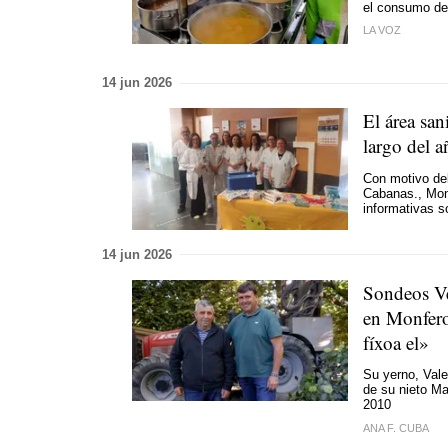
el consumo de
LA VOZ
14 jun 2026
El área san
largo del 
Con motivo del
Cabanas., Monf
informativas s
14 jun 2026
Sondeos Ve
en Monfero
fíxoa el»
Su yerno, Val
de su nieto M
2010
ANA F. CUBA