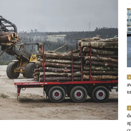
a
u
d
a
c