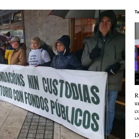
Ta
R
u
c
LA
D