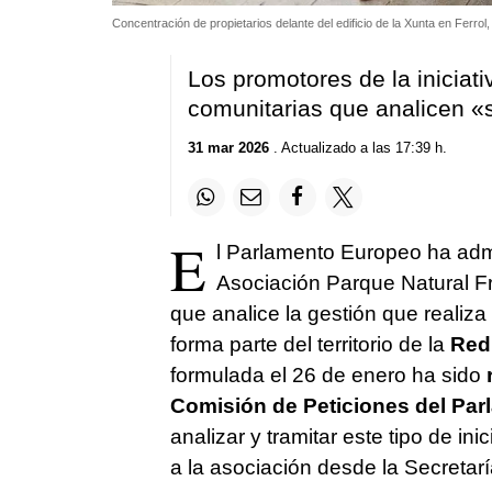
Concentración de propietarios delante del edificio de la Xunta en Ferrol
Los promotores de la iniciat
comunitarias que analicen
«
31 mar 2026
. Actualizado a las 17:39 h.
E
l Parlamento Europeo ha admit
Asociación Parque Natural F
que analice la gestión que realiza
forma parte del territorio de la
Red 
formulada el 26 de enero ha sido
r
Comisión de Peticiones del Pa
analizar y tramitar este tipo de i
a la asociación desde la Secretarí