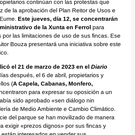
propietarios continúan con las protestas que
aíz de la aprobación del Plan Reitor de Usos e
o Eume.
Este jueves, día 12, se concentrarán
ministrativo de la Xunta en Ferrol
para
 por las limitaciones de uso de sus fincas. Ese
Aitor Bouza presentará una iniciativa sobre este
co.
icó el 21 de marzo de 2023 en el
Diario
ías después, el 6 de abril, propietarios y
los (
A Capela, Cabanas, Monfero,
oncentraron para expresar su oposición a un
había sido aprobado «
sen diálogo nin
llería de Medio Ambiente e Cambio Climático.
icie del parque se han movilizado de manera
 exigir «
prezos dignos
» por sus fincas y
están interesados en vender sus