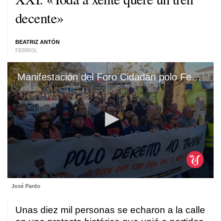
decente
»
BEATRIZ ANTÓN
FERROL
Manifestación del Foro Cidadán polo Ferrocarril
0
José Pardo
seconds
of
1
Unas diez mil personas se echaron a la calle
minute,
35