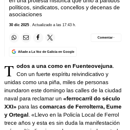
en una protesta histórica que unió a partidos
seconds
políticos, sindicatos, concellos y decenas de
asociaciones
30 dic 2025
. Actualizado a las 17:43 h.
Comentar ·
Añade a La Voz de Galicia en Google
T
odos a una como en Fuenteovejuna
.
Con un fuerte espíritu reivindicativo y
unidas como una piña, miles de personas
inundaron este domingo las calles de la ciudad
naval para reclamar un
«
ferrocarril do século
XXI
»
para las
comarcas de Ferrolterra, Eume
y Ortegal
. «Llevo en la Policía Local de Ferrol
trece años y esta es sin duda la manifestación