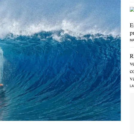
E
p
MA
R
v
c
v
LA