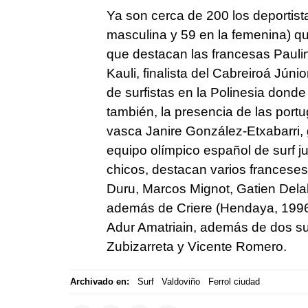
Ya son cerca de 200 los deportista
masculina y 59 en la femenina) q
que destacan las francesas Paul
Kauli, finalista del Cabreiroá Jún
de surfistas en la Polinesia donde
también, la presencia de las port
vasca Janire González-Etxabarri, 
equipo olímpico español de surf ju
chicos, destacan varios francese
Duru, Marcos Mignot, Gatien Delah
además de Criere (Hendaya, 1996
Adur Amatriain, además de dos sur
Zubizarreta y Vicente Romero.
Archivado en:
Surf
Valdoviño
Ferrol ciudad