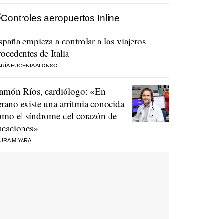
spaña empieza a controlar a los viajeros
rocedentes de Italia
RÍA EUGENIA ALONSO
amón Ríos, cardiólogo: «En
erano existe una arritmia conocida
omo el síndrome del corazón de
acaciones»
URA MIYARA