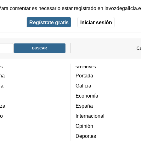
Para comentar es necesario
estar registrado
en
lavozdegalicia.
Regístrate gratis
Iniciar sesión
Ca
ES
SECCIONES
ña
Portada
ña
Galicia
Economía
za
España
lo
Internacional
Opinión
Deportes