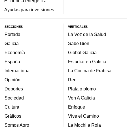
Eficiencia energética
Ayudas para inversiones
SECCIONES
VERTICALES
Portada
La Voz de la Salud
Galicia
Sabe Bien
Economía
Global Galicia
España
Estudiar en Galicia
Internacional
La Cocina de Frabisa
Opinión
Red
Deportes
Plata o plomo
Sociedad
Ven A Galicia
Cultura
Enfoque
Gráficos
Vive el Camino
Somos Agro
La Mochila Roja