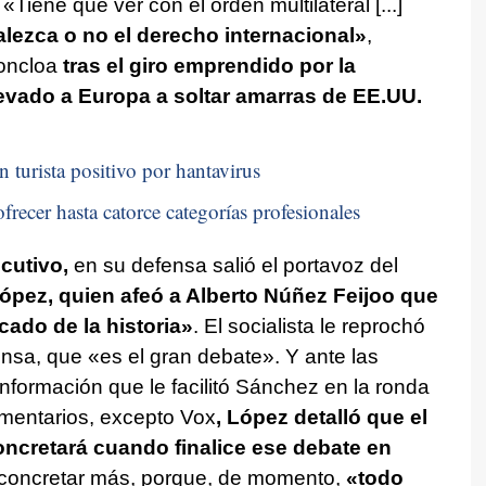
«Tiene que ver con el orden multilateral [...]
ezca o no el derecho internacional»
,
oncloa
tras el giro emprendido por la
evado a Europa a soltar amarras de EE.UU.
n turista positivo por hantavirus
frecer hasta catorce categorías profesionales
cutivo,
en su defensa salió el portavoz del
ópez, quien afeó a Alberto Núñez Feijoo que
cado de la historia»
. El socialista le reprochó
nsa, que «es el gran debate». Y ante las
 información que le facilitó Sánchez en la ronda
amentarios, excepto Vox
, López detalló que el
oncretará cuando finalice ese debate en
á concretar más, porque, de momento,
«todo