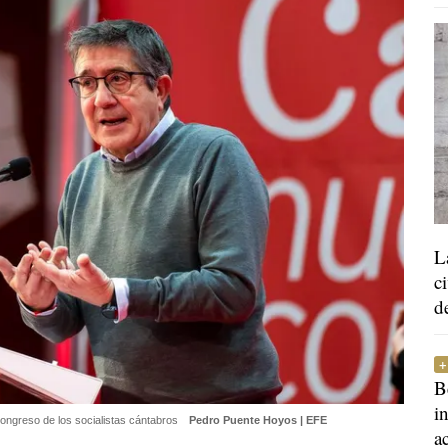
L
c
d
B
i
congreso de los socialistas cántabros
Pedro Puente Hoyos | EFE
a