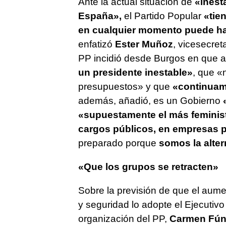
Ante la actual situación de
«inesta
España»,
el Partido Popular
«tien
en cualquier momento puede ha
enfatizó
Ester Muñoz
, vicesecret
PP incidió desde Burgos en que 
un presidente inestable»
, que «
presupuestos» y que
«continuam
además, añadió, es un Gobierno
«
«supuestamente el más feminista
cargos públicos, en empresas p
preparado porque
somos la alter
«Que los grupos se retracten»
Sobre la previsión de que el aume
y seguridad lo adopte el Ejecutivo
organización del PP,
Carmen Fúnez