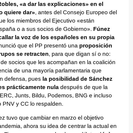
obles, «a dar las explicaciones» en el
o quiere dar»
, antes del Consejo Europeo del
ue los miembros del Ejecutivo «están
España o a sus socios de Gobierno».
Fúnez
allar la voz de los españoles en su propia
nunció que el PP presentó una
proposición
rupos se retracten
, para que digan sí o no:
to de socios que les acompañan en la coalición
encia de una mayoría parlamentaria que
 en defensa, pues
la posibilidad de Sánchez
 es prácticamente nula
después de que la
 ERC, Junts, Bildu, Podemos, BNG e incluso
lo PNV y CC lo respalden.
ez tuvo que cambiar en marzo el objetivo
pandemia, ahora su idea de centrar la actual en