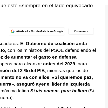
que esté «siempre en el lado equivocado
Añade a La Voz de Galicia en Google
Comentar ·
scadores.
El Gobierno de coalición anda
to,
con los ministros del PSOE defendiendo el
z de aumentar el gasto en defensa
opeos para alcanzar
antes del 2029
, para
rsión del 2 % del PIB
, mientras que los de
emento no va con ellos
.
«Si queremos paz,
erra», aseguró ayer el líder de Izquierda
a máxima latina
Si vis pacem, para bellum
(Si
uerra).