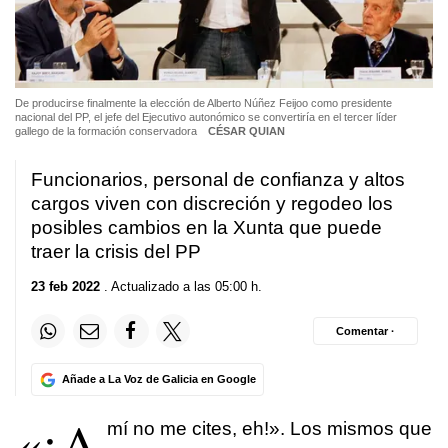
De producirse finalmente la elección de Alberto Núñez Feijoo como presidente
nacional del PP, el jefe del Ejecutivo autonómico se convertiría en el tercer líder
gallego de la formación conservadora
CÉSAR QUIAN
Funcionarios, personal de confianza y altos
cargos viven con discreción y regodeo los
posibles cambios en la Xunta que puede
traer la crisis del PP
23 feb 2022
. Actualizado a las 05:00 h.
Comentar ·
Añade a La Voz de Galicia en Google
«¡A
mí no me cites, eh!». Los mismos que