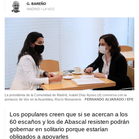
G. BAREÑO
MADRID / LA VOZ
La presidenta de la Comunidad de Madrid, Isabel Díaz Ayuso (d) conversa con la
portavoz de Vox en la Asamblea, Rocío Monasterio
FERNANDO ALVARADO / EFE
Los populares creen que si se acercan a los
60 escaños y los de Abascal resisten podrán
gobernar en solitario porque estarían
obligados a apoyarles