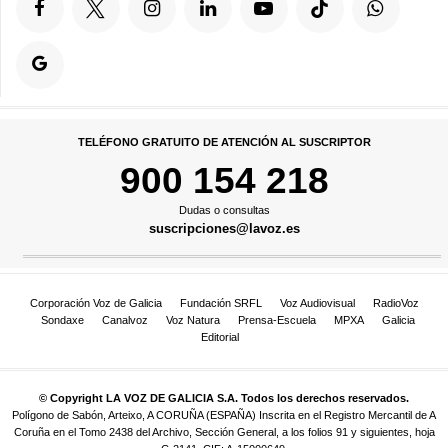
TELÉFONO GRATUITO DE ATENCIÓN AL SUSCRIPTOR
900 154 218
Dudas o consultas
suscripciones@lavoz.es
Corporación Voz de Galicia
Fundación SRFL
Voz Audiovisual
RadioVoz
Sondaxe
Canalvoz
Voz Natura
Prensa-Escuela
MPXA
Galicia
Editorial
© Copyright LA VOZ DE GALICIA S.A. Todos los derechos reservados.
Polígono de Sabón, Arteixo, A CORUÑA (ESPAÑA) Inscrita en el Registro Mercantil de A
Coruña en el Tomo 2438 del Archivo, Sección General, a los folios 91 y siguientes, hoja