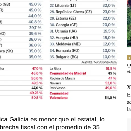
q
AL
X
E
a
l
ca Galicia es menor que el estatal, lo
 brecha fiscal con el promedio de 35