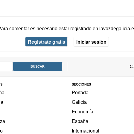
Para comentar es necesario
estar registrado
en
lavozdegalicia.
Regístrate gratis
Iniciar sesión
Ca
ES
SECCIONES
ña
Portada
ña
Galicia
Economía
za
España
lo
Internacional