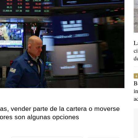
L
c
d
B
i
a
as, vender parte de la cartera o moverse
ores son algunas opciones