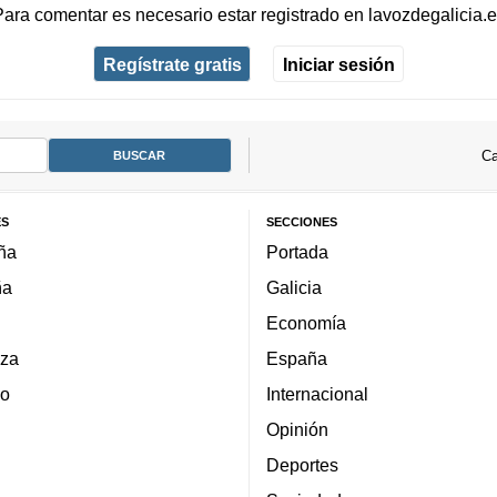
Para comentar es necesario
estar registrado
en
lavozdegalicia.
Regístrate gratis
Iniciar sesión
Ca
ES
SECCIONES
ña
Portada
ña
Galicia
Economía
za
España
lo
Internacional
Opinión
Deportes