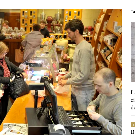
Ta
L
c
d
B