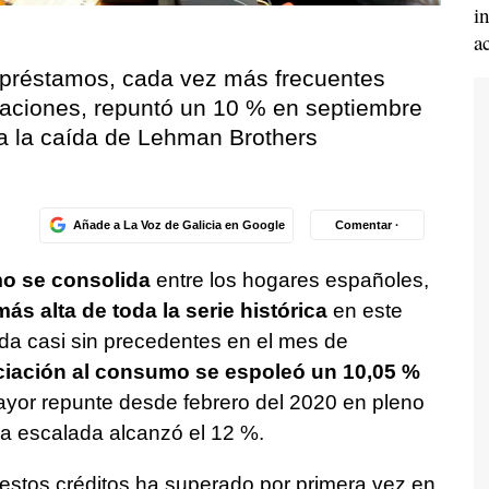
i
a
e préstamos, cada vez más frecuentes
caciones, repuntó un 10 % en septiembre
 a la caída de Lehman Brothers
Añade a La Voz de Galicia en Google
Comentar ·
mo se consolida
entre los hogares españoles,
s alta de toda la serie histórica
en este
da casi sin precedentes en el mes de
nciación al consumo se espoleó un 10,05 %
ayor repunte desde febrero del 2020 en pleno
la escalada alcanzó el 12 %.
e estos créditos ha superado por primera vez en