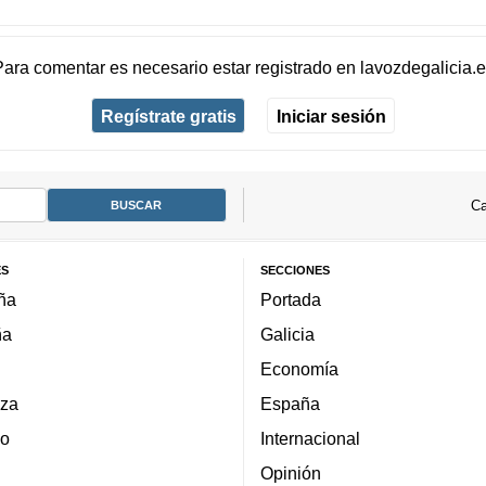
Para comentar es necesario
estar registrado
en
lavozdegalicia.
Regístrate gratis
Iniciar sesión
Ca
ES
SECCIONES
ña
Portada
ña
Galicia
Economía
za
España
lo
Internacional
Opinión