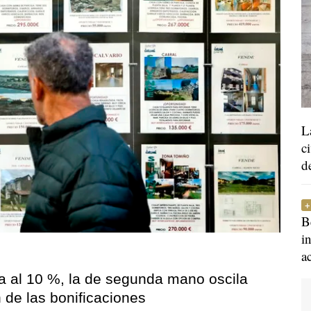
L
c
d
B
i
a
ta al 10 %, la de segunda mano oscila
n de las bonificaciones