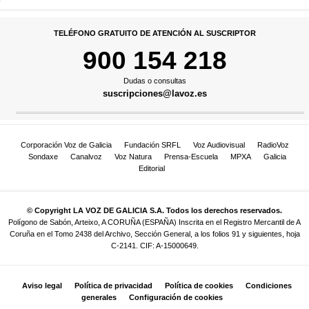
TELÉFONO GRATUITO DE ATENCIÓN AL SUSCRIPTOR
900 154 218
Dudas o consultas
suscripciones@lavoz.es
Corporación Voz de Galicia
Fundación SRFL
Voz Audiovisual
RadioVoz
Sondaxe
Canalvoz
Voz Natura
Prensa-Escuela
MPXA
Galicia
Editorial
© Copyright LA VOZ DE GALICIA S.A. Todos los derechos reservados.
Polígono de Sabón, Arteixo, A CORUÑA (ESPAÑA) Inscrita en el Registro Mercantil de A
Coruña en el Tomo 2438 del Archivo, Sección General, a los folios 91 y siguientes, hoja
C-2141. CIF: A-15000649.
Aviso legal
Política de privacidad
Política de cookies
Condiciones
generales
Configuración de cookies