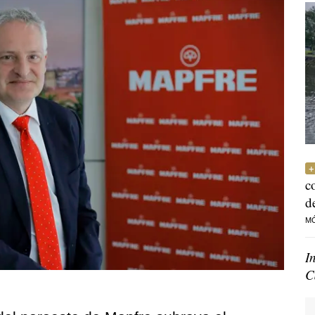
c
d
M
I
C