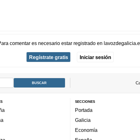
Para comentar es necesario
estar registrado
en
lavozdegalicia.
Regístrate gratis
Iniciar sesión
Ca
ES
SECCIONES
ña
Portada
ña
Galicia
Economía