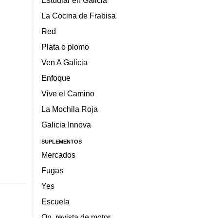
Estudiar en Galicia
La Cocina de Frabisa
Red
Plata o plomo
Ven A Galicia
Enfoque
Vive el Camino
La Mochila Roja
Galicia Innova
SUPLEMENTOS
Mercados
Fugas
Yes
Escuela
On, revista de motor