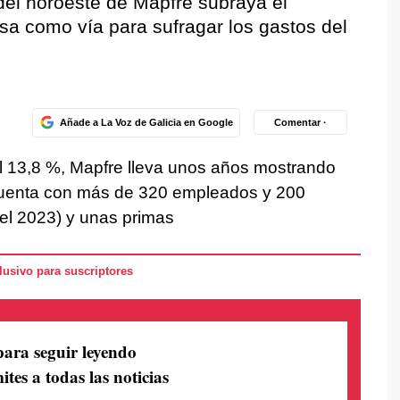
l del noroeste de Mapfre subraya el
rsa como vía para sufragar los gastos del
Añade a La Voz de Galicia en Google
Comentar ·
 13,8 %, Mapfre lleva unos años mostrando
cuenta con más de 320 empleados y 200
n el 2023) y unas primas
usivo para suscriptores
para seguir leyendo
ites a todas las noticias