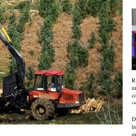
R
u
c
LA
D
l
q