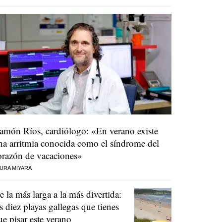
amón Ríos, cardiólogo: «En verano existe
na arritmia conocida como el síndrome del
orazón de vacaciones»
URA MIYARA
e la más larga a la más divertida:
as diez playas gallegas que tienes
ue pisar este verano