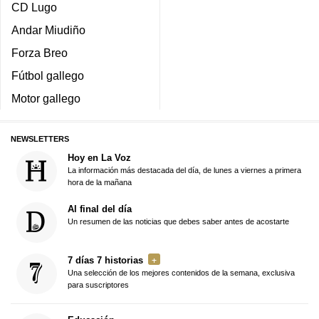
CD Lugo
Andar Miudiño
Forza Breo
Fútbol gallego
Motor gallego
NEWSLETTERS
Hoy en La Voz
La información más destacada del día, de lunes a viernes a primera
hora de la mañana
Al final del día
Un resumen de las noticias que debes saber antes de acostarte
7 días 7 historias
Una selección de los mejores contenidos de la semana, exclusiva
para suscriptores