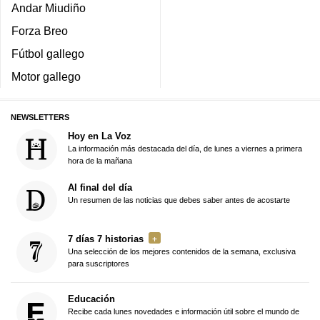
Andar Miudiño
Forza Breo
Fútbol gallego
Motor gallego
NEWSLETTERS
Hoy en La Voz
La información más destacada del día, de lunes a viernes a primera
hora de la mañana
Al final del día
Un resumen de las noticias que debes saber antes de acostarte
7 días 7 historias
Una selección de los mejores contenidos de la semana, exclusiva
para suscriptores
Educación
Recibe cada lunes novedades e información útil sobre el mundo de