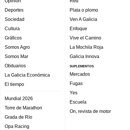
Opinión
Red
Deportes
Plata o plomo
Sociedad
Ven A Galicia
Cultura
Enfoque
Gráficos
Vive el Camino
Somos Agro
La Mochila Roja
Somos Mar
Galicia Innova
Obituarios
SUPLEMENTOS
Mercados
La Galicia Económica
Fugas
El tiempo
Yes
Mundial 2026
Escuela
Torre de Marathon
On, revista de motor
Grada de Río
Opa Racing