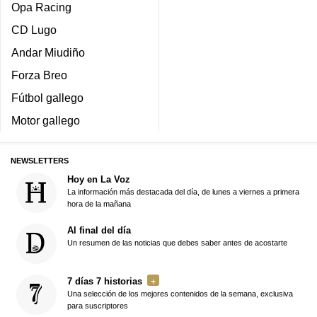
Opa Racing
CD Lugo
Andar Miudiño
Forza Breo
Fútbol gallego
Motor gallego
NEWSLETTERS
Hoy en La Voz
La información más destacada del día, de lunes a viernes a primera
hora de la mañana
Al final del día
Un resumen de las noticias que debes saber antes de acostarte
7 días 7 historias
Una selección de los mejores contenidos de la semana, exclusiva
para suscriptores