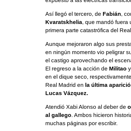
expuesto a las eléctricas transici
Así llegó el tercero, de
Fabián
, c
Kvaratskhelia
, que mandó fuera u
primera parte catastrófica del Rea
Aunque mejoraron algo sus prestac
en ningún momento vio peligrar s
el castigo aprovechando el escenar
El regreso a la acción de
Militao
y
en el dique seco, respectivamente
Real Madrid en
la última aparici
Lucas Vázquez.
Atendió Xabi Alonso al deber de
o
al gallego
. Ambos hicieron histor
muchas páginas por escribir.