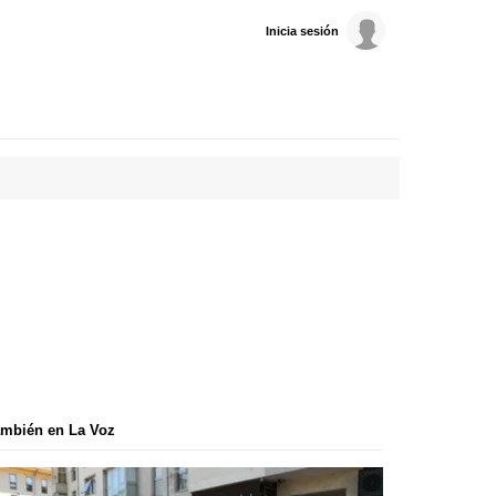
Inicia sesión
mbién en La Voz