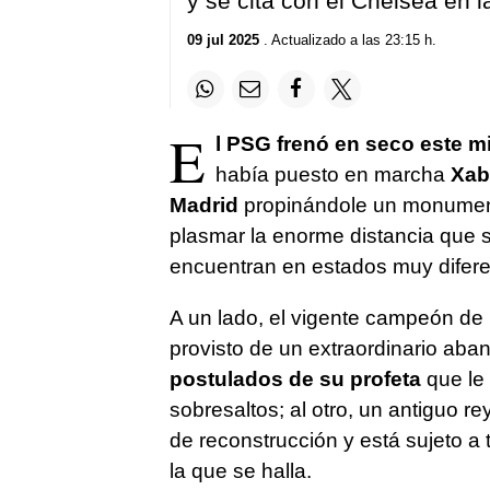
y se cita con el Chelsea en l
09 jul 2025
. Actualizado a las 23:15 h.
E
l PSG frenó en seco este mi
había puesto en marcha
Xab
Madrid
propinándole un monumenta
plasmar la enorme distancia que 
encuentran en estados muy difer
A un lado, el vigente campeón de
provisto de un extraordinario aba
postulados de su profeta
que le 
sobresaltos; al otro, un antiguo 
de reconstrucción y está sujeto a 
la que se halla.