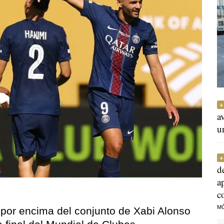
a
u
d
a
c
M
por encima del conjunto de Xabi Alonso