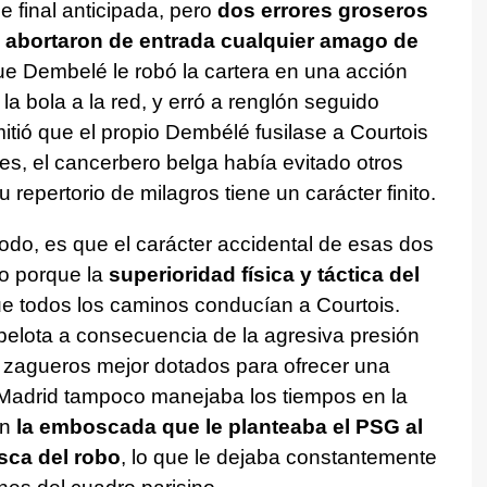
de final anticipada, pero
dos errores groseros
d abortaron de entrada cualquier amago de
ue Dembelé le robó la cartera en una acción
 bola a la red, y erró a renglón seguido
itió que el propio Dembélé fusilase a Courtois
es, el cancerbero belga había evitado otros
repertorio de milagros tiene un carácter finito.
todo, es que el carácter accidental de esas dos
co porque la
superioridad física y táctica del
e todos los caminos conducían a Courtois.
pelota a consecuencia de la agresiva presión
 zagueros mejor dotados para ofrecer una
l Madrid tampoco manejaba los tiempos en la
en
la emboscada que le planteaba el PSG al
sca del robo
, lo que le dejaba constantemente