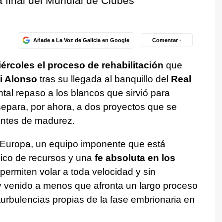
a final del Mundial de Clubes
Añade a La Voz de Galicia en Google
Comentar ·
ércoles el proceso de rehabilitación
que
i Alonso
tras su llegada al banquillo del
Real
l repaso a los blancos que sirvió para
separa, por ahora, a dos proyectos que se
entes de madurez.
 Europa, un equipo imponente que está
nico de recursos y una
fe absoluta en los
permiten volar a toda velocidad y sin
rey venido a menos que afronta un largo proceso
turbulencias propias de la fase embrionaria en