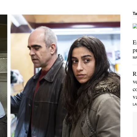
Ta
E
p
MA
R
v
c
v
LA