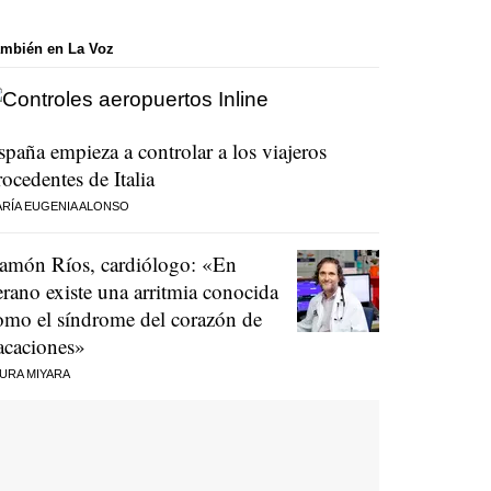
mbién en La Voz
spaña empieza a controlar a los viajeros
rocedentes de Italia
RÍA EUGENIA ALONSO
amón Ríos, cardiólogo: «En
erano existe una arritmia conocida
omo el síndrome del corazón de
acaciones»
URA MIYARA