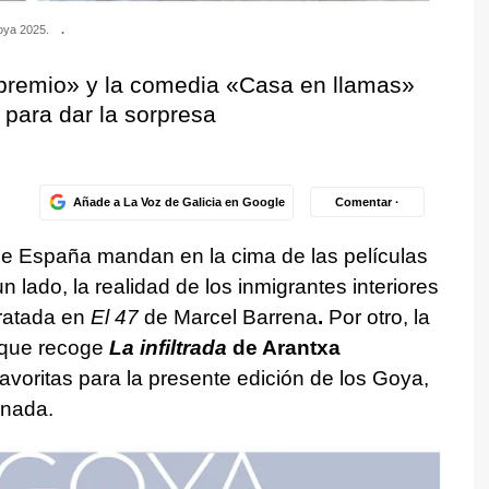
Goya 2025.
.
premio» y la comedia «Casa en llamas»
 para dar la sorpresa
Añade a La Voz de Galicia en Google
Comentar ·
de España mandan en la cima de las películas
n lado, la realidad de los inmigrantes interiores
ratada en
El 47
de Marcel Barrena
.
Por otro, la
A que recoge
La infiltrada
de Arantxa
voritas para la presente edición de los Goya,
anada.