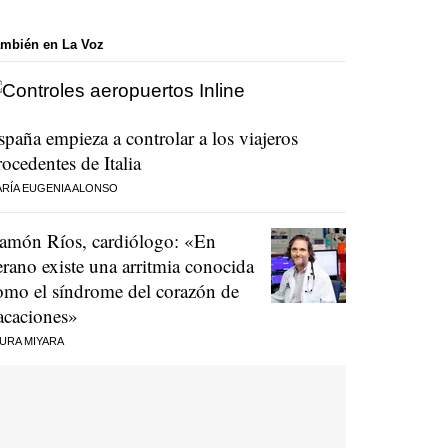
mbién en La Voz
spaña empieza a controlar a los viajeros
rocedentes de Italia
RÍA EUGENIA ALONSO
amón Ríos, cardiólogo: «En
erano existe una arritmia conocida
omo el síndrome del corazón de
acaciones»
URA MIYARA