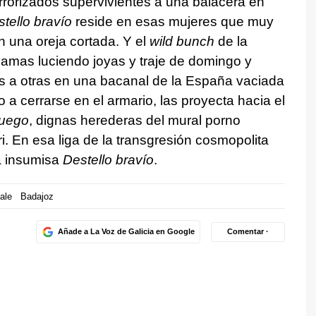
errorizados supervivientes a una balacera en
tello bravío
reside en esas mujeres que muy
n una oreja cortada. Y el
wild bunch
de la
 damas luciendo joyas y traje de domingo y
s a otras en una bacanal de la España vaciada
o a cerrarse en el armario, las proyecta hacia el
fuego
, dignas herederas del mural porno
ri. En esa liga de la transgresión cosmopolita
la insumisa
Destello bravío
.
nale
Badajoz
Añade a La Voz de Galicia en Google
Comentar ·