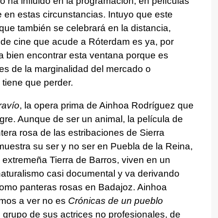
 ha influido en la programación, en películas
en estas circunstancias. Intuyo que este
 que también se celebrará en la distancia,
o de cine que acude a Róterdam es ya, por
e va bien encontrar esta ventana porque es
ndes de la marginalidad del mercado o
 tiene que perder.
ravío
, la opera prima de Ainhoa Rodríguez que
igre. Aunque de ser un animal, la película de
era rosa de las estribaciones de Sierra
uestra su ser y no ser en Puebla de la Reina,
 extremeña Tierra de Barros, viven en un
naturalismo casi documental y va derivando
 Como panteras rosas en Badajoz. Ainhoa
amos a ver no es
Crónicas de un pueblo
grupo de sus actrices no profesionales, de