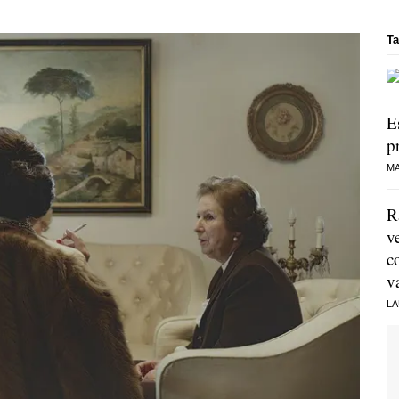
Ta
E
p
MA
R
v
c
v
LA