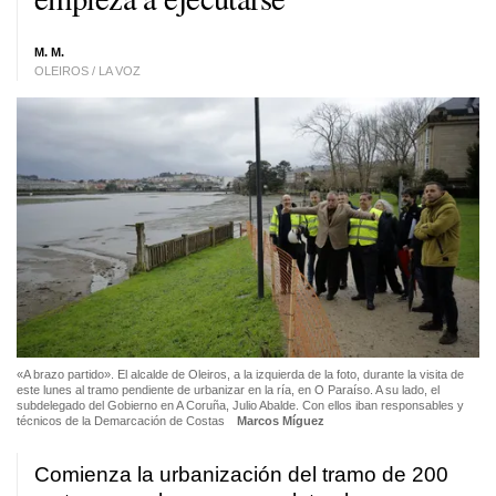
M. M.
OLEIROS / LA VOZ
«A brazo partido». El alcalde de Oleiros, a la izquierda de la foto, durante la visita de
este lunes al tramo pendiente de urbanizar en la ría, en O Paraíso. A su lado, el
subdelegado del Gobierno en A Coruña, Julio Abalde. Con ellos iban responsables y
técnicos de la Demarcación de Costas
Marcos Míguez
Comienza la urbanización del tramo de 200