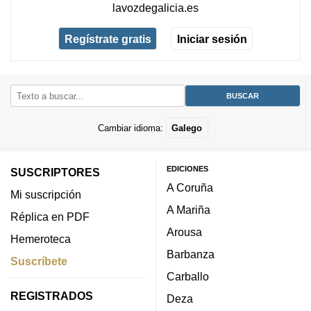
lavozdegalicia.es
Regístrate gratis
Iniciar sesión
Cambiar idioma:
Galego
EDICIONES
SUSCRIPTORES
A Coruña
Mi suscripción
A Mariña
Réplica en PDF
Arousa
Hemeroteca
Barbanza
Suscríbete
Carballo
REGISTRADOS
Deza