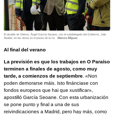
El alcalde de Oleiros, Ángel García Seoane, con el subdelegado del Gobierno, Julio
Abalde, en las obras en el paseo de la ría
Marcos Míguez
Al final del verano
La previsión es que los trabajos en O Paraíso
terminen a finales de agosto, como muy
tarde, a comienzos de septiembre
. «
Non
poden demorarse máis. Isto finánciase con
fondos europeos que hai que xustificar
»,
apostilló García Seoane. Con esta urbanización
se pone punto y final a una de sus
reivindicaciones a Madrid, pero hay más, como