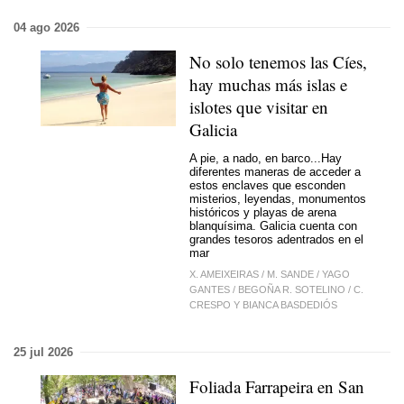
04 ago 2026
No solo tenemos las Cíes,
hay muchas más islas e
islotes que visitar en
Galicia
A pie, a nado, en barco...Hay
diferentes maneras de acceder a
estos enclaves que esconden
misterios, leyendas, monumentos
históricos y playas de arena
blanquísima. Galicia cuenta con
grandes tesoros adentrados en el
mar
X. AMEIXEIRAS
/
M. SANDE
/
YAGO
GANTES
/
BEGOÑA R. SOTELINO
/
C.
CRESPO Y BIANCA BASDEDIÓS
25 jul 2026
Foliada Farrapeira en San