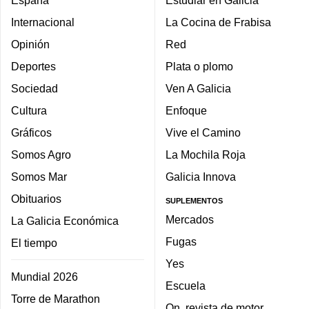
España
Estudiar en Galicia
Internacional
La Cocina de Frabisa
Opinión
Red
Deportes
Plata o plomo
Sociedad
Ven A Galicia
Cultura
Enfoque
Gráficos
Vive el Camino
Somos Agro
La Mochila Roja
Somos Mar
Galicia Innova
Obituarios
SUPLEMENTOS
Mercados
La Galicia Económica
Fugas
El tiempo
Yes
Mundial 2026
Escuela
Torre de Marathon
On, revista de motor