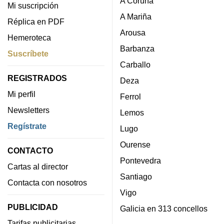
A Coruña
Mi suscripción
A Mariña
Réplica en PDF
Arousa
Hemeroteca
Barbanza
Suscríbete
Carballo
REGISTRADOS
Deza
Mi perfil
Ferrol
Newsletters
Lemos
Regístrate
Lugo
Ourense
CONTACTO
Pontevedra
Cartas al director
Santiago
Contacta con nosotros
Vigo
PUBLICIDAD
Galicia en 313 concellos
Tarifas publicitarias