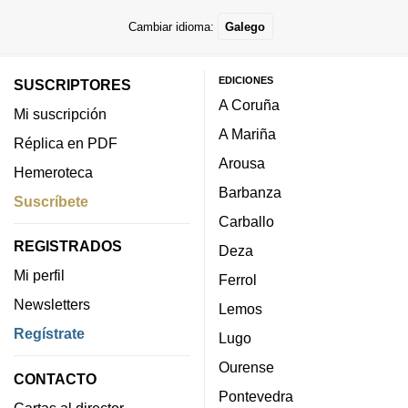
Cambiar idioma:
Galego
EDICIONES
SUSCRIPTORES
A Coruña
Mi suscripción
A Mariña
Réplica en PDF
Arousa
Hemeroteca
Barbanza
Suscríbete
Carballo
REGISTRADOS
Deza
Mi perfil
Ferrol
Newsletters
Lemos
Regístrate
Lugo
Ourense
CONTACTO
Pontevedra
Cartas al director