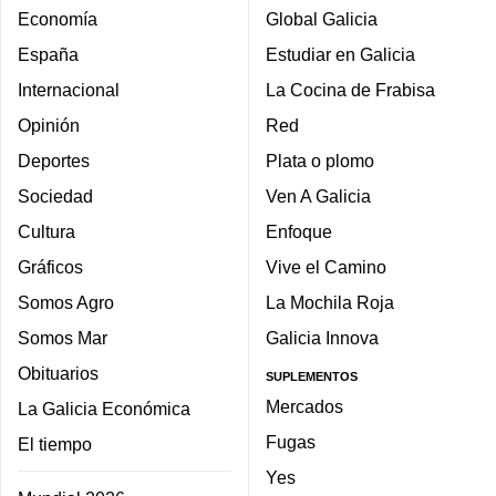
Economía
Global Galicia
España
Estudiar en Galicia
Internacional
La Cocina de Frabisa
Opinión
Red
Deportes
Plata o plomo
Sociedad
Ven A Galicia
Cultura
Enfoque
Gráficos
Vive el Camino
Somos Agro
La Mochila Roja
Somos Mar
Galicia Innova
Obituarios
SUPLEMENTOS
Mercados
La Galicia Económica
Fugas
El tiempo
Yes