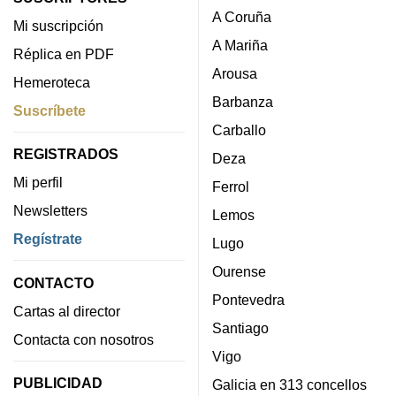
A Coruña
Mi suscripción
A Mariña
Réplica en PDF
Arousa
Hemeroteca
Barbanza
Suscríbete
Carballo
REGISTRADOS
Deza
Mi perfil
Ferrol
Newsletters
Lemos
Regístrate
Lugo
Ourense
CONTACTO
Pontevedra
Cartas al director
Santiago
Contacta con nosotros
Vigo
PUBLICIDAD
Galicia en 313 concellos