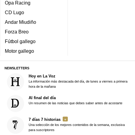
Opa Racing
CD Lugo
Andar Miudiño
Forza Breo
Fútbol gallego
Motor gallego
NEWSLETTERS
Hoy en La Voz
La información más destacada del día, de lunes a viernes a primera
hora de la mañana
Al final del día
Un resumen de las noticias que debes saber antes de acostarte
7 días 7 historias
Una selección de los mejores contenidos de la semana, exclusiva
para suscriptores