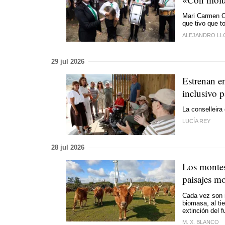
Mari Carmen O
que tivo que t
ALEJANDRO L
29 jul 2026
Estrenan en
inclusivo 
La conselleira
LUCÍA REY
28 jul 2026
Los montes
paisajes m
Cada vez son 
biomasa, al tie
extinción del 
M. X. BLANCO