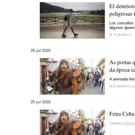
El deterio
peligrosas
Los concellos
algunos apuest
M. X. BLANCO
26 jul 2026
As portas 
da época ce
A animada feir
ALEJANDRO L
25 jul 2026
Feira Celt
CARMELA QUEI