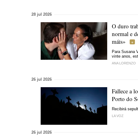
28 jul 2026
O duro tra
normal e d
máis»
Para Susana Vi
vinte anos, es
ANA LORENZO
26 jul 2026
Fallece a l
Porto do 
Recibirá sepul
LA VOZ
26 jul 2026