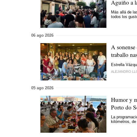
Aguiño a l
Más allá de la
todos los gus
06 ago 2026
A sonense 
traballo na
Estrella Vázq
ALEJANDRO L
05 ago 2026
Humor y mú
Porto do S
La programació
kilómetros, de 