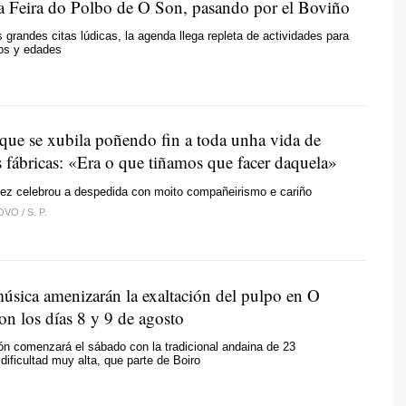
a Feira do Polbo de O Son, pasando por el Boviño
s grandes citas lúdicas, la agenda llega repleta de actividades para
tos y edades
que se xubila poñendo fin a toda unha vida de
s fábricas
: «Era o que tiñamos que facer daquela»
uez celebrou a despedida con moito compañeirismo e cariño
LOVO
/
S. P.
sica amenizarán la exaltación del pulpo en O
on los días 8 y 9 de agosto
n comenzará el sábado con la tradicional andaina de 23
dificultad muy alta, que parte de Boiro