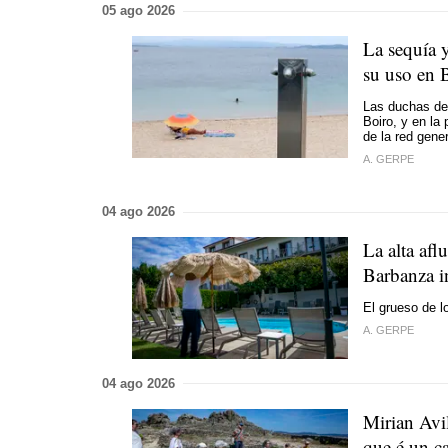
05 ago 2026
La sequía 
su uso en 
Las duchas de
Boiro, y en la
de la red gener
A. GERPE
04 ago 2026
La alta afl
Barbanza i
El grueso de l
A. GERPE
04 ago 2026
Mirian Avi
que é un ca