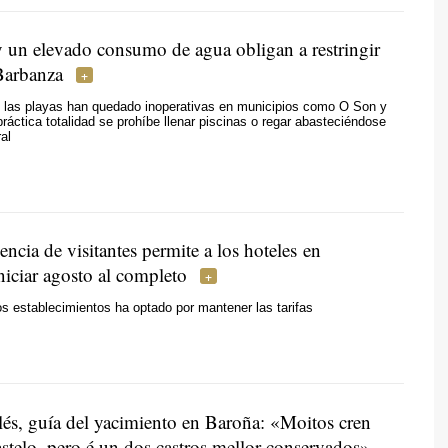
y un elevado consumo de agua obligan a restringir
Barbanza
 las playas han quedado inoperativas en municipios como O Son y
 práctica totalidad se prohíbe llenar piscinas o regar abasteciéndose
al
uencia de visitantes permite a los hoteles en
niciar agosto al completo
os establecimientos ha optado por mantener las tarifas
lés, guía del yacimiento en Baroña:
«Moitos cren
stelo, pero é un dos castros mellor conservados»