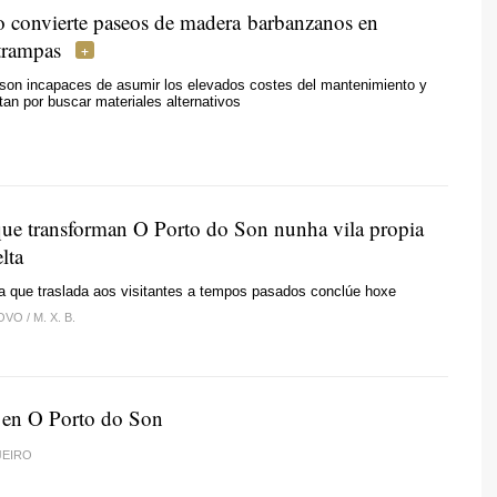
ro convierte paseos de madera barbanzanos en
 trampas
 son incapaces de asumir los elevados costes del mantenimiento y
an por buscar materiales alternativos
que transforman O Porto do Son nunha vila propia
lta
a que traslada aos visitantes a tempos pasados conclúe hoxe
LOVO
/
M. X. B.
a en O Porto do Son
JEIRO