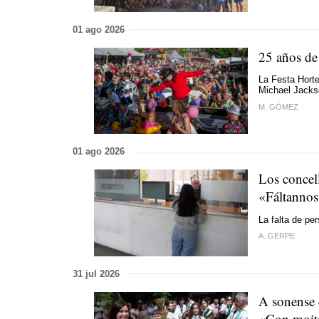
01 ago 2026
25 años de 
La Festa Horte
Michael Jacks
M. GÓMEZ
01 ago 2026
Los concell
«Fáltanno
La falta de per
A. GERPE
31 jul 2026
A sonense 
«Con moita