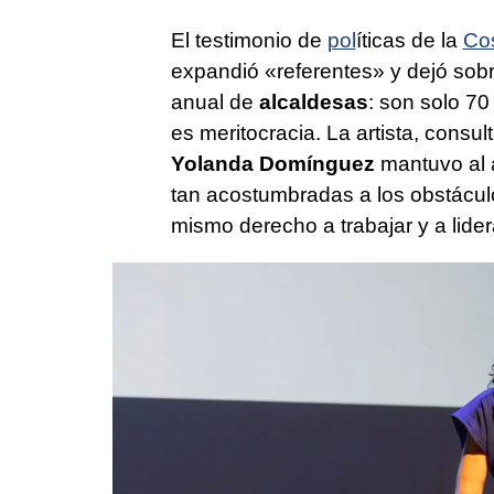
El testimonio de
pol
íticas de la
Cos
expandió «referentes» y dejó sobr
anual de
alcaldesas
: son solo 70
es meritocracia. La artista, consu
Yolanda Domínguez
mantuvo al 
tan acostumbradas a los obstácu
mismo derecho a trabajar y a lide