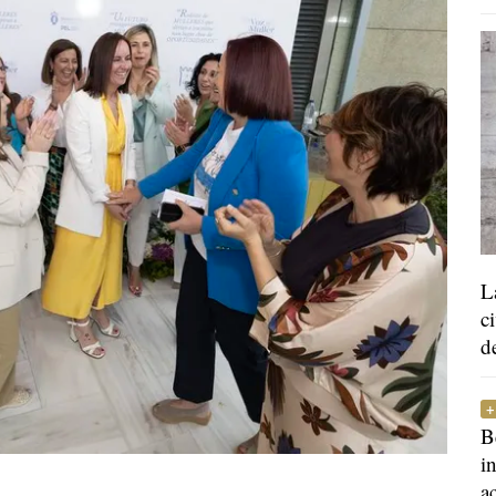
L
c
d
B
i
a