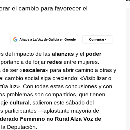
lerar el cambio para favorecer el
Añade a La Voz de Galicia en Google
Comentar ·
s del impacto de las
alianzas
y el
poder
portancia de forjar
redes
entre mujeres.
 de ser «
escalera
» para abrir camino a otras y
 del cambio social siga creciendo:
«Visibilizar o
túa luz».
Con todas estas concusiones y con
los problemas son compartidos, que tienen
zaje
cultural
, salieron este sábado del
s participantes —aplastante mayoría de
iderado Feminino no Rural Alza Voz de
e la Deputación.