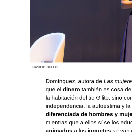
BASILIO BELLO
Domínguez, autora de
Las mujere
que el
dinero
también es cosa de e
la habitación del tío Gilito, sino c
independencia, la autoestima y la
diferenciada de hombres y muj
mientras que a ellos sí se los edu
animados
a los
juguetes
se van c