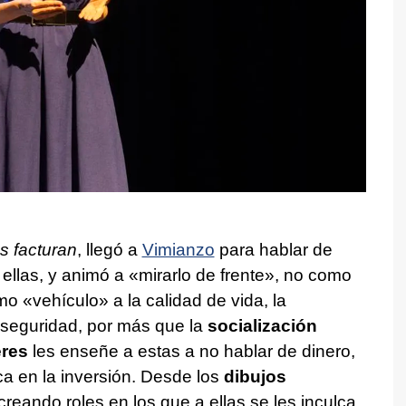
s facturan
, llegó a
Vimianzo
para hablar de
llas, y animó a «mirarlo de frente», no como
omo «vehículo» a la calidad de vida, la
 seguridad, por más que la
socialización
eres
les enseñe a estas a no hablar de dinero,
ca en la inversión. Desde los
dibujos
reando roles en los que a ellas se les inculca