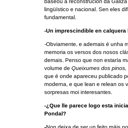
baseou a reconstrución da Galiza
lingüístico e nacional. Sen eles d
fundamental.
-Un imprescindible en calquera b
-
Obviamente, e ademais é unha m
memoria os versos dos nosos clás
demais. Penso que non estaría mal
volume de
Queixumes dos pinos,
que é onde apareceu publicado po
moderna, e que lean e relean os 
sorpresas moi interesantes.
-¿Que lle parece logo esta inici
Pondal?
-
Non deixa de ser un feito máis n