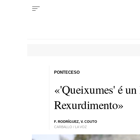
PONTECESO
«'Queixumes' é un 
Rexurdimento»
F. RODRÍGUEZ, V. COUTO
CARBALLO / LA VOZ