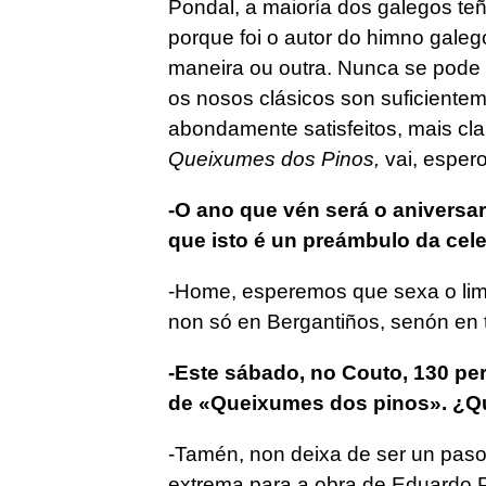
Pondal, a maioría dos galegos teñ
porque foi o autor do himno gale
maneira ou outra. Nunca se pode 
os nosos clásicos son suficiente
abondamente satisfeitos, mais clar
Queixumes dos Pinos,
vai, esper
-O ano que vén será o aniversar
que isto é un preámbulo da cele
-Home, esperemos que sexa o limi
non só en Bergantiños, senón en to
-Este sábado, no Couto, 130 pe
de «Queixumes dos pinos». ¿Que
-Tamén, non deixa de ser un paso
extrema para a obra de Eduardo 