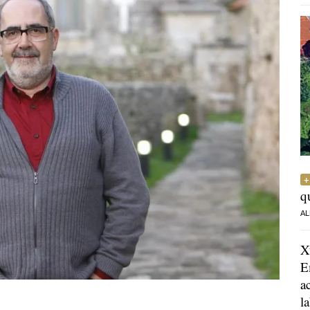
q
AL
X
E
a
l