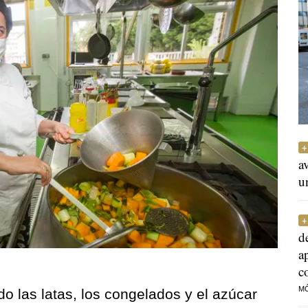
a
u
d
a
c
M
do las latas, los congelados y el azúcar