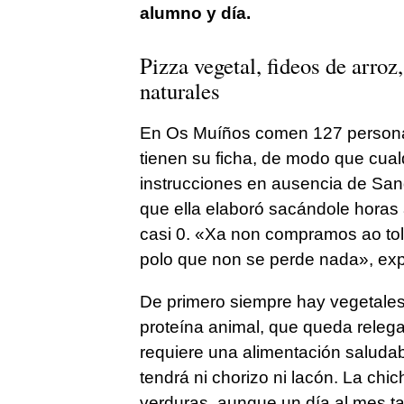
alumno y día.
Pizza vegetal, fideos de arroz
naturales
En Os Muíños comen 127 personas
tienen su ficha, de modo que cual
instrucciones en ausencia de San
que ella elaboró sacándole horas
casi 0. «
Xa non compramos ao tol
polo que non se perde nada
», exp
De primero siempre hay vegetales
proteína animal, que queda relega
requiere una alimentación saludab
tendrá ni chorizo ni lacón. La chic
verduras, aunque un día al mes t