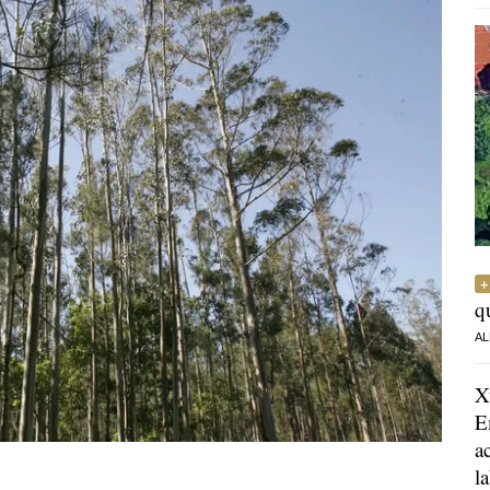
q
AL
X
E
a
l