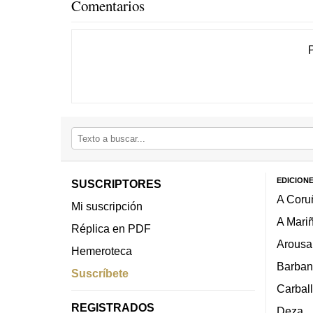
Comentarios
EDICION
SUSCRIPTORES
A Coru
Mi suscripción
A Mari
Réplica en PDF
Arousa
Hemeroteca
Barban
Suscríbete
Carbal
REGISTRADOS
Deza