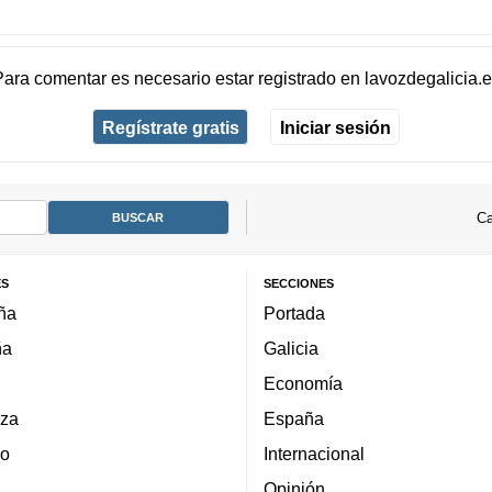
Para comentar es necesario
estar registrado
en
lavozdegalicia.
Regístrate gratis
Iniciar sesión
Ca
ES
SECCIONES
ña
Portada
ña
Galicia
Economía
za
España
lo
Internacional
Opinión