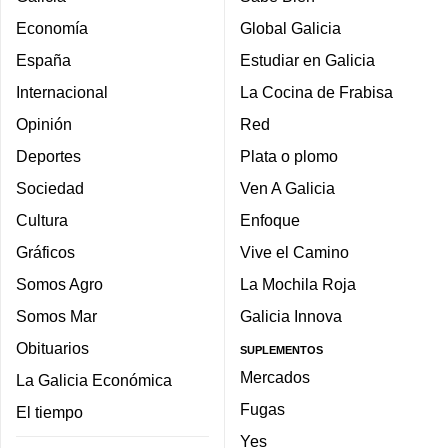
Economía
Global Galicia
España
Estudiar en Galicia
Internacional
La Cocina de Frabisa
Opinión
Red
Deportes
Plata o plomo
Sociedad
Ven A Galicia
Cultura
Enfoque
Gráficos
Vive el Camino
Somos Agro
La Mochila Roja
Somos Mar
Galicia Innova
Obituarios
SUPLEMENTOS
Mercados
La Galicia Económica
Fugas
El tiempo
Yes