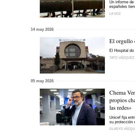
Un informe de 
españoles tien
LA VOZ
14 may 2026
El orgullo 
El Hospital do
TATO VÁZQUEZ 
05 may 2026
Chema Vera
propios ch
las redes»
Unicef fija ent
su protección d
GLADYS VÁZQU