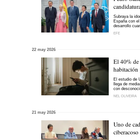
candidatura
Subraya la id
España con el 
desarrollo cua
EFE
22 may 2026
El 40% de 
habitación
El estudio de 
llega de media
con desconocid
NEL OLIVEIRA
21 may 2026
Uno de cad
ciberacoso