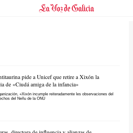
titaurina pide a Unicef que retire a Xixón la
ia de «Ciudá amiga de la infancia»
anización, «Xixón incumple reiteradamente les observaciones del
echos del Neñu de la ONU
ras, directora de influencia y alianzas de