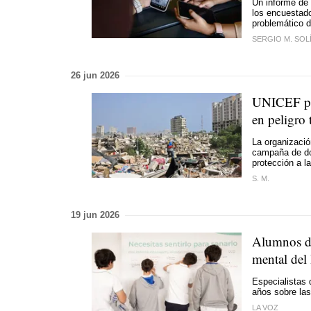
Un informe de
los encuestado
problemático d
SERGIO M. SOL
26 jun 2026
UNICEF pid
en peligro 
La organizació
campaña de do
protección a l
S. M.
19 jun 2026
Alumnos de
mental del
Especialistas 
años sobre las
LA VOZ