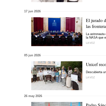
17 jun 2026
El jurado 
las fronte
La astronauta 
la NASA que en 
LA VOZ
05 jun 2026
Unicef rec
Descubierta un
LA VOZ
26 may 2026
Pedro Sánc