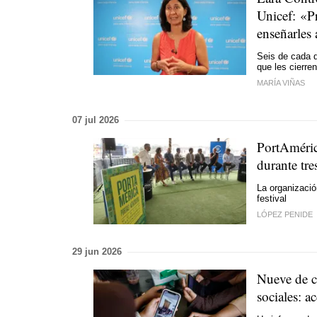
Unicef: «Pr
enseñarles 
Seis de cada 
que les cierre
MARÍA VIÑAS
07 jul 2026
PortAmérica
durante tre
La organizació
festival
LÓPEZ PENIDE
29 jun 2026
Nueve de c
sociales: a