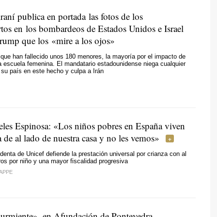
aní publica en portada las fotos de los
tos en los bombardeos de Estados Unidos e Israel
Trump que los «mire a los ojos»
 que han fallecido unos 180 menores, la mayoría por el impacto de
a escuela femenina. El mandatario estadounidense niega cualquier
 su país en este hecho y culpa a Irán
les Espinosa: «Los niños pobres en España viven
a de al lado de nuestra casa y no les vemos»
denta de Unicef defiende la prestación universal por crianza con al
s por niño y una mayor fiscalidad progresiva
APPE
durmiente», en Afundación de Pontevedra