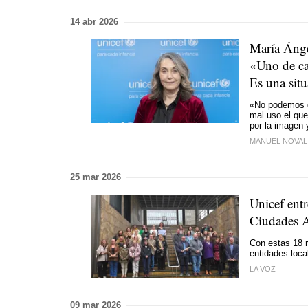
14 abr 2026
María Ánge
«Uno de ca
Es una situ
«No podemos de
mal uso el que
por la imagen 
MANUEL NOVA
25 mar 2026
Unicef entr
Ciudades A
Con estas 18 r
entidades loca
LA VOZ
09 mar 2026