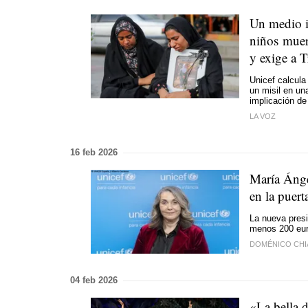
Un medio ir
niños muer
y exige a 
Unicef calcula
un misil en un
implicación de
LA VOZ
16 feb 2026
María Ánge
en la puert
La nueva presi
menos 200 euro
DOMÉNICO CHI
04 feb 2026
«La bella 