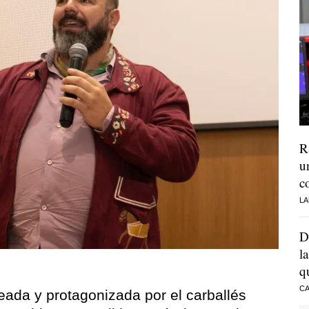
R
u
c
LA
D
l
q
CA
eada y protagonizada por el carballés