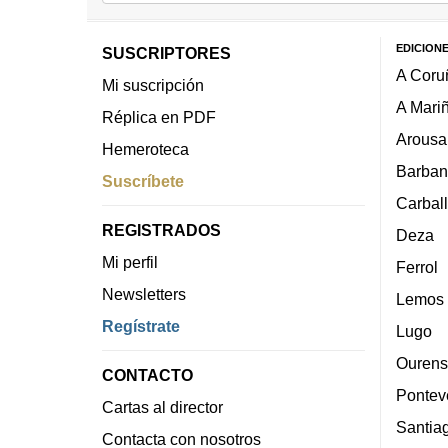
EDICION
SUSCRIPTORES
A Coru
Mi suscripción
A Mari
Réplica en PDF
Arousa
Hemeroteca
Barban
Suscríbete
Carbal
REGISTRADOS
Deza
Mi perfil
Ferrol
Newsletters
Lemos
Regístrate
Lugo
Ourens
CONTACTO
Pontev
Cartas al director
Santia
Contacta con nosotros