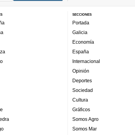
ES
SECCIONES
ña
Portada
ña
Galicia
Economía
za
España
lo
Internacional
Opinión
Deportes
Sociedad
Cultura
e
Gráficos
edra
Somos Agro
go
Somos Mar