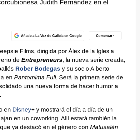
corcubionesa Judith Fernández en el
Añade a La Voz de Galicia en Google
Comentar ·
epsie Films, dirigida por Álex de la Iglesia
treno de
Entrepreneurs
, la nueva serie creada,
ballés
Rober Bodegas
y su socio Alberto
ja en
Pantomima Full.
Será la primera serie de
nsolidado una nueva forma de hacer humor a
.
lo en
Disney
+ y mostrará el día a día de un
an en un coworking. Allí estará también la
 que ya destacó en el género con
Matusalén