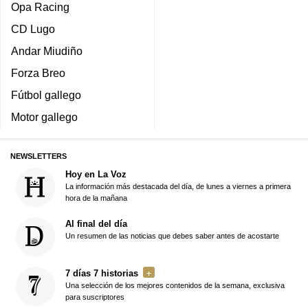
Opa Racing
CD Lugo
Andar Miudiño
Forza Breo
Fútbol gallego
Motor gallego
NEWSLETTERS
Hoy en La Voz
La información más destacada del día, de lunes a viernes a primera
hora de la mañana
Al final del día
Un resumen de las noticias que debes saber antes de acostarte
7 días 7 historias
Una selección de los mejores contenidos de la semana, exclusiva
para suscriptores