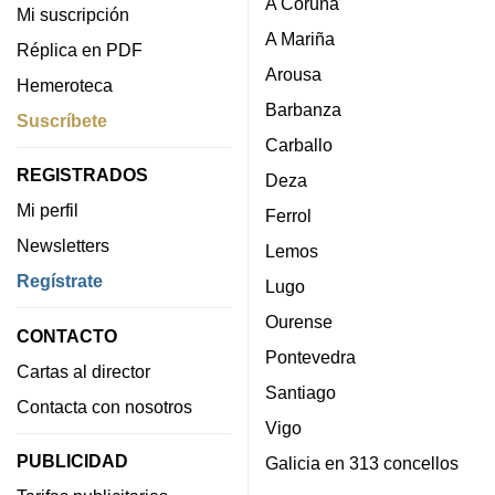
A Coruña
Mi suscripción
A Mariña
Réplica en PDF
Arousa
Hemeroteca
Barbanza
Suscríbete
Carballo
REGISTRADOS
Deza
Mi perfil
Ferrol
Newsletters
Lemos
Regístrate
Lugo
Ourense
CONTACTO
Pontevedra
Cartas al director
Santiago
Contacta con nosotros
Vigo
PUBLICIDAD
Galicia en 313 concellos