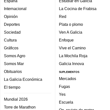
España
Estudiar en Galicia
Internacional
La Cocina de Frabisa
Opinión
Red
Deportes
Plata o plomo
Sociedad
Ven A Galicia
Cultura
Enfoque
Gráficos
Vive el Camino
Somos Agro
La Mochila Roja
Somos Mar
Galicia Innova
Obituarios
SUPLEMENTOS
Mercados
La Galicia Económica
Fugas
El tiempo
Yes
Mundial 2026
Escuela
Torre de Marathon