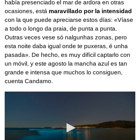
había presenciado el mar de ardora en otras
ocasiones, está
maravillado por la intensidad
con la que puede apreciarse estos días:
«Víase
a todo o longo da praia, de punta a punta.
Outras veces vese só nalgunhas zonas, pero
esta noite daba igual onde te puxeras, é unha
pasada»
. De hecho, es muy difícil captarlo con
un móvil, y este agosto la mancha azul es tan
grande e intensa que muchos lo consiguen,
cuenta Candamo.
0
seconds
of
7
minutes,
29
seconds