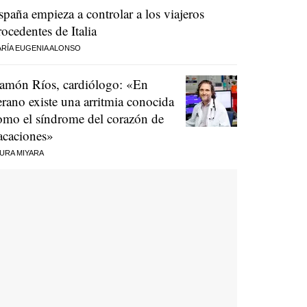
spaña empieza a controlar a los viajeros
rocedentes de Italia
RÍA EUGENIA ALONSO
amón Ríos, cardiólogo: «En
erano existe una arritmia conocida
omo el síndrome del corazón de
acaciones»
URA MIYARA