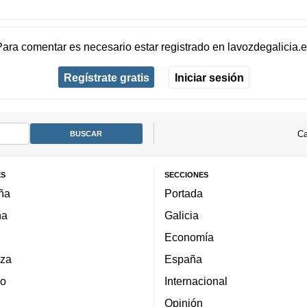
Para comentar es necesario
estar registrado
en
lavozdegalicia.
Regístrate gratis
Iniciar sesión
Ca
ES
SECCIONES
ña
Portada
ña
Galicia
Economía
za
España
lo
Internacional
Opinión