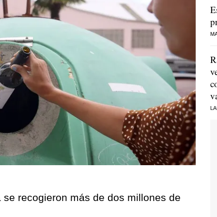
E
p
MA
R
v
c
v
LA
a se recogieron más de dos millones de