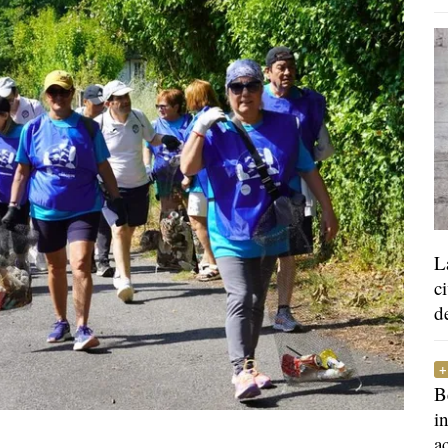
L
c
d
B
i
a