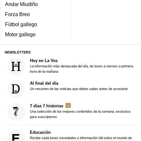
Andar Miudiño
Forza Breo
Fútbol gallego
Motor gallego
NEWSLETTERS
Hoy en La Voz
La información más destacada del día, de lunes a viernes a primera
hora de la mañana
Al final del día
Un resumen de las noticias que debes saber antes de acostarte
7 días 7 historias
Una selección de los mejores contenidos de la semana, exclusiva
para suscriptores
Educación
Recibe cada lunes novedades e información útil sobre el mundo de