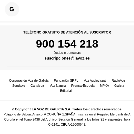
TELÉFONO GRATUITO DE ATENCIÓN AL SUSCRIPTOR
900 154 218
Dudas o consultas
suscripciones@lavoz.es
Corporación Voz de Galicia
Fundación SRFL
Voz Audiovisual
RadioVoz
Sondaxe
Canalvoz
Voz Natura
Prensa-Escuela
MPXA
Galicia
Editorial
© Copyright LA VOZ DE GALICIA S.A. Todos los derechos reservados.
Polígono de Sabón, Arteixo, A CORUÑA (ESPAÑA) Inscrita en el Registro Mercantil de A
Coruña en el Tomo 2438 del Archivo, Sección General, a los folios 91 y siguientes, hoja
C-2141. CIF: A-15000649.