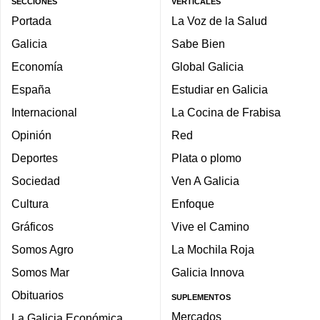
SECCIONES
VERTICALES
Portada
La Voz de la Salud
Galicia
Sabe Bien
Economía
Global Galicia
España
Estudiar en Galicia
Internacional
La Cocina de Frabisa
Opinión
Red
Deportes
Plata o plomo
Sociedad
Ven A Galicia
Cultura
Enfoque
Gráficos
Vive el Camino
Somos Agro
La Mochila Roja
Somos Mar
Galicia Innova
Obituarios
SUPLEMENTOS
Mercados
La Galicia Económica