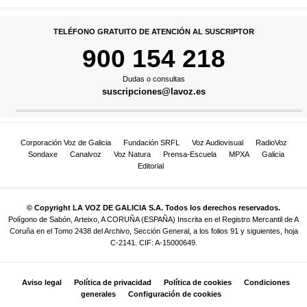
TELÉFONO GRATUITO DE ATENCIÓN AL SUSCRIPTOR
900 154 218
Dudas o consultas
suscripciones@lavoz.es
Corporación Voz de Galicia
Fundación SRFL
Voz Audiovisual
RadioVoz
Sondaxe
Canalvoz
Voz Natura
Prensa-Escuela
MPXA
Galicia
Editorial
© Copyright LA VOZ DE GALICIA S.A. Todos los derechos reservados.
Polígono de Sabón, Arteixo, A CORUÑA (ESPAÑA) Inscrita en el Registro Mercantil de A
Coruña en el Tomo 2438 del Archivo, Sección General, a los folios 91 y siguientes, hoja
C-2141. CIF: A-15000649.
Aviso legal
Política de privacidad
Política de cookies
Condiciones
generales
Configuración de cookies