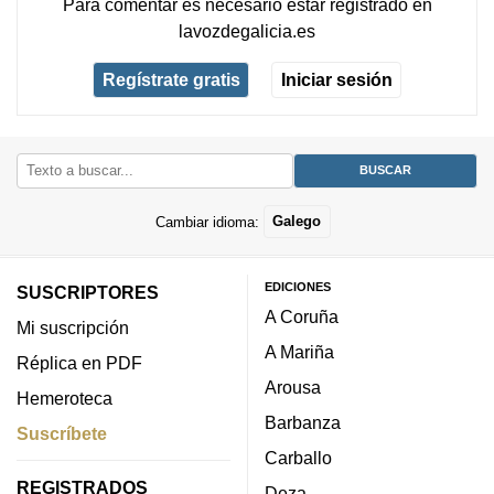
Para comentar es necesario
estar registrado
en
lavozdegalicia.es
Regístrate gratis
Iniciar sesión
Cambiar idioma:
Galego
EDICIONES
SUSCRIPTORES
A Coruña
Mi suscripción
A Mariña
Réplica en PDF
Arousa
Hemeroteca
Barbanza
Suscríbete
Carballo
REGISTRADOS
Deza