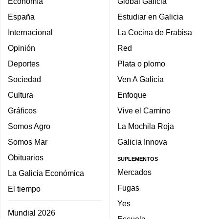
Economía
Global Galicia
España
Estudiar en Galicia
Internacional
La Cocina de Frabisa
Opinión
Red
Deportes
Plata o plomo
Sociedad
Ven A Galicia
Cultura
Enfoque
Gráficos
Vive el Camino
Somos Agro
La Mochila Roja
Somos Mar
Galicia Innova
Obituarios
SUPLEMENTOS
Mercados
La Galicia Económica
Fugas
El tiempo
Yes
Mundial 2026
Escuela