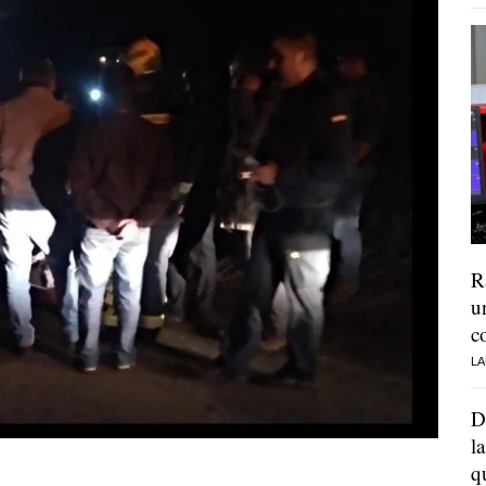
R
u
c
LA
D
l
q