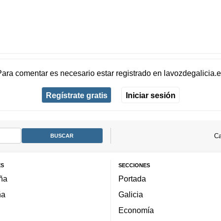
Para comentar es necesario
estar registrado
en
lavozdegalicia.
Regístrate gratis
Iniciar sesión
Ca
ES
SECCIONES
ña
Portada
ña
Galicia
Economía