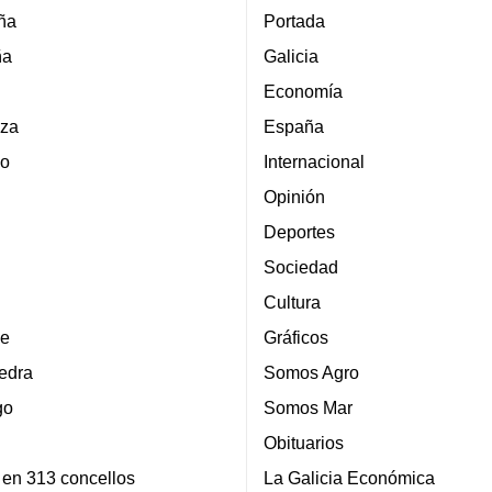
ña
Portada
ña
Galicia
Economía
za
España
lo
Internacional
Opinión
Deportes
Sociedad
Cultura
e
Gráficos
edra
Somos Agro
go
Somos Mar
Obituarios
 en 313 concellos
La Galicia Económica