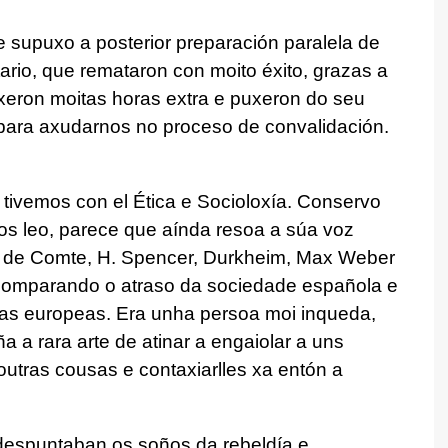
e supuxo a posterior preparación paralela de
ario, que remataron con moito éxito, grazas a
ixeron moitas horas extra e puxeron do seu
para axudarnos no proceso de convalidación.
tivemos con el Ética e Socioloxía. Conservo
os leo, parece que aínda resoa a súa voz
s de Comte, H. Spencer, Durkheim, Max Weber
comparando o atraso da sociedade española e
s europeas. Era unha persoa moi inqueda,
a a rara arte de atinar a engaiolar a uns
tras cousas e contaxiarlles xa entón a
despuntaban os soños da rebeldía e