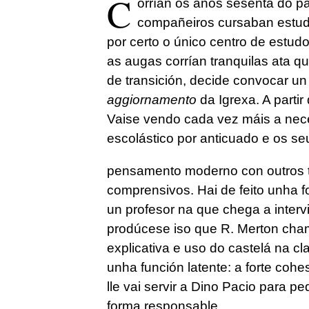
C
orrían os anos sesenta do p
compañeiros cursaban estud
por certo o único centro de estud
as augas corrían tranquilas ata q
de transición, decide convocar un 
aggiornamento
da Igrexa. A parti
Vaise vendo cada vez máis a ne
escolástico por anticuado e os se
pensamento moderno con outros 
comprensivos. Hai de feito unha 
un profesor na que chega a inter
prodúcese iso que R. Merton cham
explicativa e uso do castelá na cl
unha función latente: a forte coh
lle vai servir a Dino Pacio para pe
forma responsable.