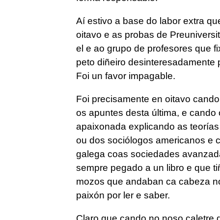
Aí estivo a base do labor extra qu
oitavo e as probas de Preuniversit
el e ao grupo de profesores que f
peto diñeiro desinteresadamente 
Foi un favor impagable.
Foi precisamente en oitavo cando 
os apuntes desta última, e cando 
apaixonada explicando as teoría
ou dos sociólogos americanos e 
galega coas sociedades avanzada
sempre pegado a un libro e que tiñ
mozos que andaban ca cabeza nou
paixón por ler e saber.
Claro que cando no noso caletre 