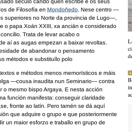
asado século cando quen escribe e os seus
os de Filosofía en
Mondoñedo
. Nese centro —
os superiores no Norte da provincia de Lugo—,
ue o papa Xoán XXIII, xa ancián e considerado
concilio. Trata de levar acabo o
L
r de aí as augas empezan a baixar revoltas.
c
cesidade de abandonar o pensamento
d
us métodos e substituílo polo
textos e métodos menos memorísticos e máis
B
folga —cousa inaudita nun Seminario— contra
i
vir o mesmo bispo Argaya. E nesta acción
a
a función manifesta: conseguir claridade
ase, fronte ao latín. Pero tamén se dá aquí
esión que adquire o grupo e que posteriormente
dir un maior esforzo e traballo en grupo de