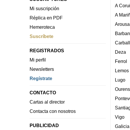
A Coru
Mi suscripción
A Mari
Réplica en PDF
Arousa
Hemeroteca
Barban
Suscríbete
Carbal
REGISTRADOS
Deza
Mi perfil
Ferrol
Newsletters
Lemos
Regístrate
Lugo
Ourens
CONTACTO
Pontev
Cartas al director
Santia
Contacta con nosotros
Vigo
PUBLICIDAD
Galicia